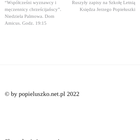
Nawigacja
“Współcześni wyznawcy i
Ruszyły zapisy na Szkołę Letnią
męczennicy chrześcijańscy”.
Księdza Jerzego Popiełuszki
wpisu
Niedziela Palmowa. Dom
Amicus. Godz. 19:15
© by popieluszko.net.pl 2022