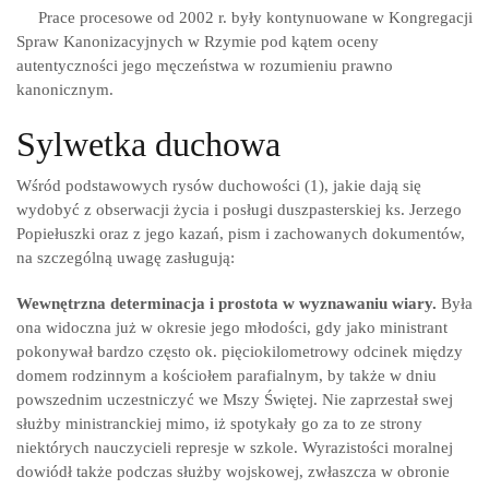
Prace procesowe od 2002 r. były kontynuowane w Kongregacji
Spraw Kanonizacyjnych w Rzymie pod kątem oceny
autentyczności jego męczeństwa w rozumieniu prawno
kanonicznym.
Sylwetka duchowa
Wśród podstawowych rysów duchowości (1), jakie dają się
wydobyć z obserwacji życia i posługi duszpasterskiej ks. Jerzego
Popiełuszki oraz z jego kazań, pism i zachowanych dokumentów,
na szczególną uwagę zasługują:
Wewnętrzna determinacja i prostota w wyznawaniu wiary.
Była
ona widoczna już w okresie jego młodości, gdy jako ministrant
pokonywał bardzo często ok. pięciokilometrowy odcinek między
domem rodzinnym a kościołem parafialnym, by także w dniu
powszednim uczestniczyć we Mszy Świętej. Nie zaprzestał swej
służby ministranckiej mimo, iż spotykały go za to ze strony
niektórych nauczycieli represje w szkole. Wyrazistości moralnej
dowiódł także podczas służby wojskowej, zwłaszcza w obronie