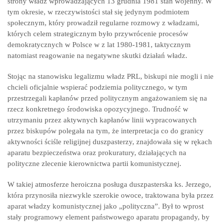
strony władz wprowadzających 13 grudnia 1981 stan wojenny. W
tym okresie, w rzeczywistości stał się jedynym podmiotem
społecznym, który prowadził regularne rozmowy z władzami,
których celem strategicznym było przywrócenie procesów
demokratycznych w Polsce w z lat 1980-1981, taktycznym
natomiast reagowanie na negatywne skutki działań władz.
Stojąc na stanowisku legalizmu władz PRL, biskupi nie mogli i nie
chcieli oficjalnie wspierać podziemia politycznego, w tym
przestrzegali kapłanów przed politycznym angażowaniem się na
rzecz konkretnego środowiska opozycyjnego. Trudność w
utrzymaniu przez aktywnych kapłanów linii wypracowanych
przez biskupów polegała na tym, że interpretacja co do granicy
aktywności ściśle religijnej duszpasterzy, znajdowała się w rękach
aparatu bezpieczeństwa oraz prokuratury, działających na
polityczne zlecenie kierownictwa partii komunistycznej.
W takiej atmosferze heroiczna posługa duszpasterska ks. Jerzego,
która przynosiła niezwykle szerokie owoce, traktowana była przez
aparat władzy komunistycznej jako „polityczna”. Był to wprost
stały programowy element państwowego aparatu propagandy, by