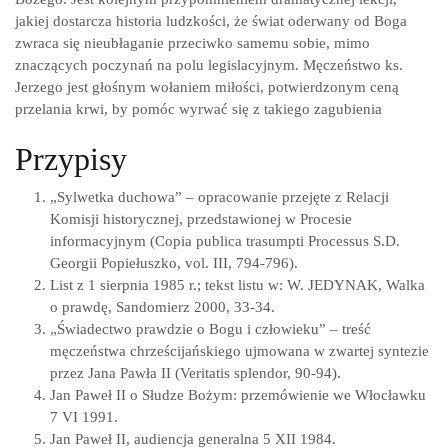
jakiej dostarcza historia ludzkości, że świat oderwany od Boga
zwraca się nieubłaganie przeciwko samemu sobie, mimo
znaczących poczynań na polu legislacyjnym. Męczeństwo ks.
Jerzego jest głośnym wołaniem miłości, potwierdzonym ceną
przelania krwi, by pomóc wyrwać się z takiego zagubienia
Przypisy
„Sylwetka duchowa” – opracowanie przejęte z Relacji
Komisji historycznej, przedstawionej w Procesie
informacyjnym (Copia publica trasumpti Processus S.D.
Georgii Popiełuszko, vol. III, 794-796).
List z 1 sierpnia 1985 r.; tekst listu w: W. JEDYNAK, Walka
o prawdę, Sandomierz 2000, 33-34.
„Świadectwo prawdzie o Bogu i człowieku” – treść
męczeństwa chrześcijańskiego ujmowana w zwartej syntezie
przez Jana Pawła II (Veritatis splendor, 90-94).
Jan Paweł II o Słudze Bożym: przemówienie we Włocławku
7 VI 1991.
Jan Paweł II, audiencja generalna 5 XII 1984.