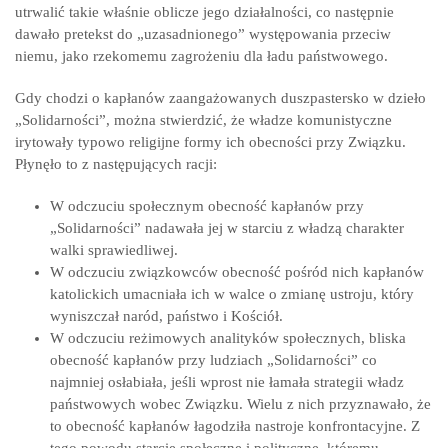
utrwalić takie właśnie oblicze jego działalności, co następnie
dawało pretekst do „uzasadnionego” występowania przeciw
niemu, jako rzekomemu zagrożeniu dla ładu państwowego.
Gdy chodzi o kapłanów zaangażowanych duszpastersko w dzieło
„Solidarności”, można stwierdzić, że władze komunistyczne
irytowały typowo religijne formy ich obecności przy Związku.
Płynęło to z następujących racji:
W odczuciu społecznym obecność kapłanów przy
„Solidarności” nadawała jej w starciu z władzą charakter
walki sprawiedliwej.
W odczuciu związkowców obecność pośród nich kapłanów
katolickich umacniała ich w walce o zmianę ustroju, który
wyniszczał naród, państwo i Kościół.
W odczuciu reżimowych analityków społecznych, bliska
obecność kapłanów przy ludziach „Solidarności” co
najmniej osłabiała, jeśli wprost nie łamała strategii władz
państwowych wobec Związku. Wielu z nich przyznawało, że
to obecność kapłanów łagodziła nastroje konfrontacyjne. Z