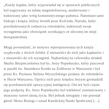
„Każdy kapłan, który wypowiadał się w sprawach publicznych
był nagrywany na taśmę magnetofonową, analizowany i
traktowany jako wróg komunistycznego państwa. Natomiast sami
biskupi i księża, którzy bronili praw Kościoła, Narodu, ludzi
prześladowanych zwłaszcza robotników, traktowali swoje
wystąpienia jako obowiązek wynikający ze zleconej im misji
duszpasterskiej.
Mogę powiedzieć, że motywy represjonowania tych księży
wypływały z dwóch źródeł. Z nienawiści do nich jako kapłanów i
z nienawiści do ich wystąpień. Najbardziej na celowniku działań
Służby Bezpieczeństwa był ks. Jerzy Popiełuszko, który pracował
w parafii św. Stanisława Kostki na Żoliborzu w Warszawie i był
przez Ks. Prymasa Stefana Wyszyńskiego posłany do robotników
w Hucie Warszawa. Oprócz nich przy księdzu Jerzym gromadzili
się przedstawiciele opozycyjnej inteligencji. Oni też byli często
jego podporą. Ks. Jerzy Popiełuszko był wielekroć szantażowany i
straszony nawet utratą życia. Był jednak nieugięty i nie przestał
głosić Słowa Bożego i zasad Katolickiej Nauki Społecznej […].