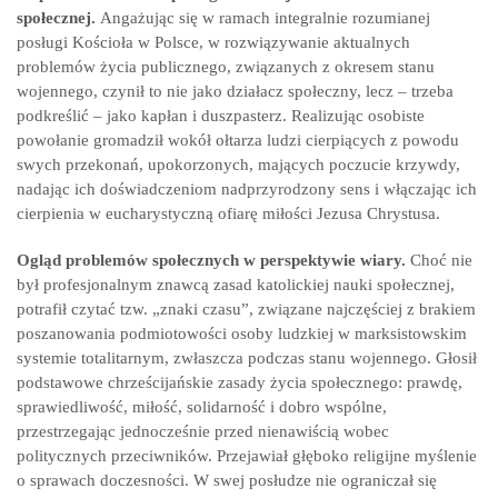
społecznej.
Angażując się w ramach integralnie rozumianej
posługi Kościoła w Polsce, w rozwiązywanie aktualnych
problemów życia publicznego, związanych z okresem stanu
wojennego, czynił to nie jako działacz społeczny, lecz – trzeba
podkreślić – jako kapłan i duszpasterz. Realizując osobiste
powołanie gromadził wokół ołtarza ludzi cierpiących z powodu
swych przekonań, upokorzonych, mających poczucie krzywdy,
nadając ich doświadczeniom nadprzyrodzony sens i włączając ich
cierpienia w eucharystyczną ofiarę miłości Jezusa Chrystusa.
Ogląd problemów społecznych w perspektywie wiary.
Choć nie
był profesjonalnym znawcą zasad katolickiej nauki społecznej,
potrafił czytać tzw. „znaki czasu”, związane najczęściej z brakiem
poszanowania podmiotowości osoby ludzkiej w marksistowskim
systemie totalitarnym, zwłaszcza podczas stanu wojennego. Głosił
podstawowe chrześcijańskie zasady życia społecznego: prawdę,
sprawiedliwość, miłość, solidarność i dobro wspólne,
przestrzegając jednocześnie przed nienawiścią wobec
politycznych przeciwników. Przejawiał głęboko religijne myślenie
o sprawach doczesności. W swej posłudze nie ograniczał się