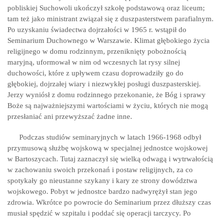
pobliskiej Suchowoli ukończył szkołę podstawową oraz liceum;
tam też jako ministrant związał się z duszpasterstwem parafialnym.
Po uzyskaniu świadectwa dojrzałości w 1965 r. wstąpił do
Seminarium Duchownego w Warszawie. Klimat głębokiego życia
religijnego w domu rodzinnym, przeniknięty pobożnością
maryjną, uformował w nim od wczesnych lat rysy silnej
duchowości, które z upływem czasu doprowadziły go do
głębokiej, dojrzałej wiary i niezwykłej posługi duszpasterskiej.
Jerzy wyniósł z domu rodzinnego przekonanie, że Bóg i sprawy
Boże są najważniejszymi wartościami w życiu, których nie mogą
przesłaniać ani przewyższać żadne inne.
Podczas studiów seminaryjnych w latach 1966-1968 odbył
przymusową służbę wojskową w specjalnej jednostce wojskowej
w Bartoszycach. Tutaj zaznaczył się wielką odwagą i wytrwałością
w zachowaniu swoich przekonań i postaw religijnych, za co
spotykały go nieustanne szykany i kary ze strony dowództwa
wojskowego. Pobyt w jednostce bardzo nadwyrężył stan jego
zdrowia. Wkrótce po powrocie do Seminarium przez dłuższy czas
musiał spędzić w szpitalu i poddać się operacji tarczycy. Po