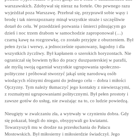
warszawskich. Zdobywał się nieraz na fortele. Oto pewnego razu
wyjeżdżał poza Warszawę. Przebrał się, przyprawił sobie wąsy i
brodę i tak nierozpoznany minął wszystkie straże i szczęśliwie
dotarł do celu. W przeddzień porwania i śmierci pilnującym go
dzień i noc trzem drabom w samochodzie zaproponował (…)
czarną kawę na rozgrzewkę, co zostało przyjęte z oburzeniem. Był
pełen życia i werwy, a jednocześnie opanowany, łagodny i dla
wszystkich życzliwy. Był kapłanem o szerokich horyzontach. Nie
ograniczał się bowiem tylko do pracy duszpasterskiej w parafii,
ale myślą swoją ogarniał wszystkie ugrupowania społeczno-
polityczne i próbował stworzyć jakąś unię narodową osób
wiodących różnymi drogami do jednego celu – dobra i miłości
Ojczyzny. Tym należy tłumaczyć jego kontakty z niewierzącymi,
z rozmaitymi ugrupowaniami politycznymi. Był pełen prostoty i
zawsze gotów do usług, nie zważając na to, co ludzie powiedzą.
Nieugięty w zwalczaniu zła, a wytrwały w czynieniu dobra. Gdy
się pokazał, biegli do niego, obsypywali go kwiatami.
Towarzyszyli mu w drodze na przesłuchania do Pałacu
Mostowskich. Był miłosierny i miłosierdzie świadczył. Jego