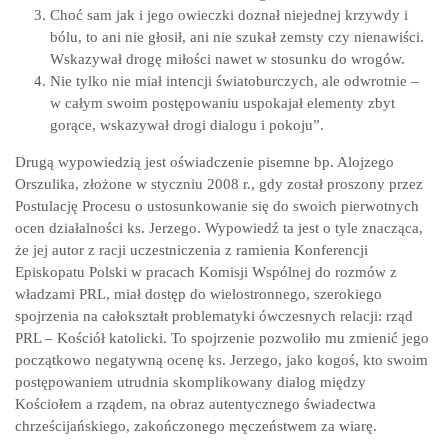
Choć sam jak i jego owieczki doznał niejednej krzywdy i
bólu, to ani nie głosił, ani nie szukał zemsty czy nienawiści.
Wskazywał drogę miłości nawet w stosunku do wrogów.
Nie tylko nie miał intencji światoburczych, ale odwrotnie –
w całym swoim postępowaniu uspokajał elementy zbyt
gorące, wskazywał drogi dialogu i pokoju”.
Drugą wypowiedzią jest oświadczenie pisemne bp. Alojzego
Orszulika, złożone w styczniu 2008 r., gdy został proszony przez
Postulację Procesu o ustosunkowanie się do swoich pierwotnych
ocen działalności ks. Jerzego. Wypowiedź ta jest o tyle znacząca,
że jej autor z racji uczestniczenia z ramienia Konferencji
Episkopatu Polski w pracach Komisji Wspólnej do rozmów z
władzami PRL, miał dostęp do wielostronnego, szerokiego
spojrzenia na całokształt problematyki ówczesnych relacji: rząd
PRL – Kościół katolicki. To spojrzenie pozwoliło mu zmienić jego
początkowo negatywną ocenę ks. Jerzego, jako kogoś, kto swoim
postępowaniem utrudnia skomplikowany dialog między
Kościołem a rządem, na obraz autentycznego świadectwa
chrześcijańskiego, zakończonego męczeństwem za wiarę.