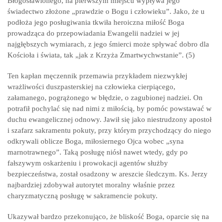
Błogosławionego, na pierwszym miejscu wypływa jego
świadectwo złożone „prawdzie o Bogu i człowieku”. Jako, że u
podłoża jego posługiwania tkwiła heroiczna miłość Boga
prowadząca do przepowiadania Ewangelii nadziei w jej
najgłębszych wymiarach, z jego śmierci może spływać dobro dla
Kościoła i świata, tak „jak z Krzyża Zmartwychwstanie”. (5)
Ten kapłan męczennik przemawia przykładem niezwykłej
wrażliwości duszpasterskiej na człowieka cierpiącego,
załamanego, pogrążonego w błędzie, o zagubionej nadziei. On
potrafił pochylać się nad nimi z miłością, by pomóc powstawać w
duchu ewangelicznej odnowy. Jawił się jako niestrudzony apostoł
i szafarz sakramentu pokuty, przy którym przychodzący do niego
odkrywali oblicze Boga, miłosiernego Ojca wobec „syna
marnotrawnego”. Taką posługę niósł nawet wtedy, gdy po
fałszywym oskarżeniu i prowokacji agentów służby
bezpieczeństwa, został osadzony w areszcie śledczym. Ks. Jerzy
najbardziej zdobywał autorytet moralny właśnie przez
charyzmatyczną posługę w sakramencie pokuty.
Ukazywał bardzo przekonująco, że bliskość Boga, oparcie się na