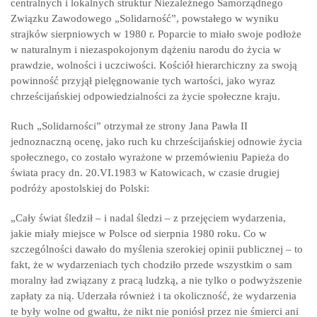
centralnych i lokalnych struktur Niezależnego Samorządnego
Związku Zawodowego „Solidarność”, powstałego w wyniku
strajków sierpniowych w 1980 r. Poparcie to miało swoje podłoże
w naturalnym i niezaspokojonym dążeniu narodu do życia w
prawdzie, wolności i uczciwości. Kościół hierarchiczny za swoją
powinność przyjął pielęgnowanie tych wartości, jako wyraz
chrześcijańskiej odpowiedzialności za życie społeczne kraju.
Ruch „Solidarności” otrzymał ze strony Jana Pawła II
jednoznaczną ocenę, jako ruch ku chrześcijańskiej odnowie życia
społecznego, co zostało wyrażone w przemówieniu Papieża do
świata pracy dn. 20.VI.1983 w Katowicach, w czasie drugiej
podróży apostolskiej do Polski:
„Cały świat śledził – i nadal śledzi – z przejęciem wydarzenia,
jakie miały miejsce w Polsce od sierpnia 1980 roku. Co w
szczególności dawało do myślenia szerokiej opinii publicznej – to
fakt, że w wydarzeniach tych chodziło przede wszystkim o sam
moralny ład związany z pracą ludzką, a nie tylko o podwyższenie
zapłaty za nią. Uderzała również i ta okoliczność, że wydarzenia
te były wolne od gwałtu, że nikt nie poniósł przez nie śmierci ani