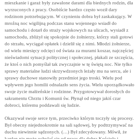
mieszkanie i garaż były zawalone darami dla biednych rodzin, dla
wyrzuconych z pracy. Osobiście bardzo często woził dary
rodzinom potrzebującym. W czynieniu dobra był zaskakujący. W
mroźną noc wigilijną podczas stanu wojennego wsiadł do
samochodu i dotarł do straży wojskowych na ulicach, wysiadł z
samochodu, zbliżył się spokojnie do żołnierzy, którzy stali gotowi
do strzału, wyciągał opłatek i dzielił się z nimi. Młodzi żołnierze,
od wielu miesięcy odcięci od świata za murami koszar, najczęściej
nieświadomi sytuacji politycznej i społecznej, płakali ze szczęścia,
że ktoś o nich pomyślał tak zwyczajnie w tę świętą noc. Nie tylko
sprawy materialne ludzi skrzywdzonych leżały mu na sercu, ale i
sprawy duchowe stanowiły przedmiot jego troski. Wielu pod
wpływem jego homilii odnalazło sens życia. Wielu uporządkowało
swoje życie małżeńskie i rodzinne. Przygotowywał dorosłych do
sakramentu Chrztu i Komunii św. Płynął od niego jakiś czar
dobroci, któremu poddawali się ludzie.
Okazywał swoje serce tym, przeciwko którym toczyły się procesy.
Był obecny niejednokrotnie na sali sądowej, by podtrzymywać na
duchu niewinnie sądzonych. (…) Był zdecydowany. Mówił, że
kapłan nie może uchylać się od pracy dla dobra Kościoła i