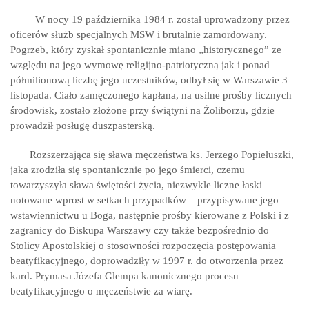
W nocy 19 października 1984 r. został uprowadzony przez
oficerów służb specjalnych MSW i brutalnie zamordowany.
Pogrzeb, który zyskał spontanicznie miano „historycznego” ze
względu na jego wymowę religijno-patriotyczną jak i ponad
półmilionową liczbę jego uczestników, odbył się w Warszawie 3
listopada. Ciało zamęczonego kapłana, na usilne prośby licznych
środowisk, zostało złożone przy świątyni na Żoliborzu, gdzie
prowadził posługę duszpasterską.
Rozszerzająca się sława męczeństwa ks. Jerzego Popiełuszki,
jaka zrodziła się spontanicznie po jego śmierci, czemu
towarzyszyła sława świętości życia, niezwykle liczne łaski –
notowane wprost w setkach przypadków – przypisywane jego
wstawiennictwu u Boga, następnie prośby kierowane z Polski i z
zagranicy do Biskupa Warszawy czy także bezpośrednio do
Stolicy Apostolskiej o stosowności rozpoczęcia postępowania
beatyfikacyjnego, doprowadziły w 1997 r. do otworzenia przez
kard. Prymasa Józefa Glempa kanonicznego procesu
beatyfikacyjnego o męczeństwie za wiarę.