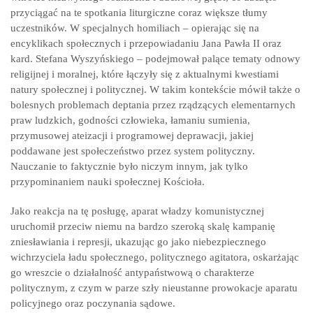
przyciągać na te spotkania liturgiczne coraz większe tłumy
uczestników. W specjalnych homiliach – opierając się na
encyklikach społecznych i przepowiadaniu Jana Pawła II oraz
kard. Stefana Wyszyńskiego – podejmował palące tematy odnowy
religijnej i moralnej, które łączyły się z aktualnymi kwestiami
natury społecznej i politycznej. W takim kontekście mówił także o
bolesnych problemach deptania przez rządzących elementarnych
praw ludzkich, godności człowieka, łamaniu sumienia,
przymusowej ateizacji i programowej deprawacji, jakiej
poddawane jest społeczeństwo przez system polityczny.
Nauczanie to faktycznie było niczym innym, jak tylko
przypominaniem nauki społecznej Kościoła.
Jako reakcja na tę posługę, aparat władzy komunistycznej
uruchomił przeciw niemu na bardzo szeroką skalę kampanię
zniesławiania i represji, ukazując go jako niebezpiecznego
wichrzyciela ładu społecznego, politycznego agitatora, oskarżając
go wreszcie o działalność antypaństwową o charakterze
politycznym, z czym w parze szły nieustanne prowokacje aparatu
policyjnego oraz poczynania sądowe.