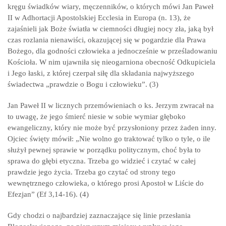
kręgu świadków wiary, męczenników, o których mówi Jan Paweł
II w Adhortacji Apostolskiej Ecclesia in Europa (n. 13), że
zajaśnieli jak Boże światła w ciemności długiej nocy zła, jaką był
czas rozlania nienawiści, okazującej się w pogardzie dla Prawa
Bożego, dla godności człowieka a jednocześnie w prześladowaniu
Kościoła. W nim ujawniła się nieogarniona obecność Odkupiciela
i Jego łaski, z której czerpał siłę dla składania najwyższego
świadectwa „prawdzie o Bogu i człowieku”. (3)
Jan Paweł II w licznych przemówieniach o ks. Jerzym zwracał na
to uwagę, że jego śmierć niesie w sobie wymiar głęboko
ewangeliczny, który nie może być przysłoniony przez żaden inny.
Ojciec święty mówił: „Nie wolno go traktować tylko o tyle, o ile
służył pewnej sprawie w porządku politycznym, choć była to
sprawa do głębi etyczna. Trzeba go widzieć i czytać w całej
prawdzie jego życia. Trzeba go czytać od strony tego
wewnętrznego człowieka, o którego prosi Apostoł w Liście do
Efezjan” (Ef 3,14-16). (4)
Gdy chodzi o najbardziej zaznaczające się linie przesłania