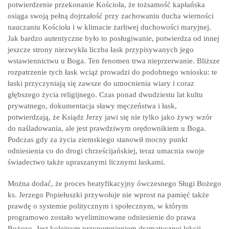
potwierdzenie przekonanie Kościoła, że tożsamość kapłańska
osiąga swoją pełną dojrzałość przy zachowaniu ducha wierności
nauczaniu Kościoła i w klimacie żarliwej duchowości maryjnej.
Jak bardzo autentyczne było to posługiwanie, potwierdza od innej
jeszcze strony niezwykła liczba łask przypisywanych jego
wstawiennictwu u Boga. Ten fenomen trwa nieprzerwanie. Bliższe
rozpatrzenie tych łask wciąż prowadzi do podobnego wniosku: te
łaski przyczyniają się zawsze do umocnienia wiary i coraz
głębszego życia religijnego. Czas ponad dwudziestu lat kultu
prywatnego, dokumentacja sławy męczeństwa i łask,
potwierdzają, że Ksiądz Jerzy jawi się nie tylko jako żywy wzór
do naśladowania, ale jest prawdziwym orędownikiem u Boga.
Podczas gdy za życia ziemskiego stanowił mocny punkt
odniesienia co do drogi chrześcijańskiej, teraz umacnia swoje
świadectwo także upraszanymi licznymi łaskami.
Można dodać, że proces beatyfikacyjny ówczesnego Sługi Bożego
ks. Jerzego Popiełuszki przywołuje nie wprost na pamięć także
prawdę o systemie politycznym i społecznym, w którym
programowo zostało wyeliminowane odniesienie do prawa
Bożego. Jest kolejnym przypomnieniem dramatycznej lekcji,