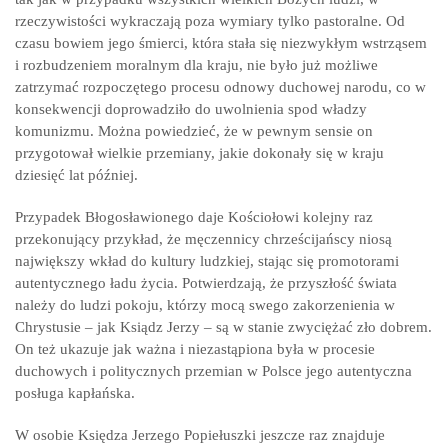
rzeczywistości wykraczają poza wymiary tylko pastoralne. Od
czasu bowiem jego śmierci, która stała się niezwykłym wstrząsem
i rozbudzeniem moralnym dla kraju, nie było już możliwe
zatrzymać rozpoczętego procesu odnowy duchowej narodu, co w
konsekwencji doprowadziło do uwolnienia spod władzy
komunizmu. Można powiedzieć, że w pewnym sensie on
przygotował wielkie przemiany, jakie dokonały się w kraju
dziesięć lat później.
Przypadek Błogosławionego daje Kościołowi kolejny raz
przekonujący przykład, że męczennicy chrześcijańscy niosą
największy wkład do kultury ludzkiej, stając się promotorami
autentycznego ładu życia. Potwierdzają, że przyszłość świata
należy do ludzi pokoju, którzy mocą swego zakorzenienia w
Chrystusie – jak Ksiądz Jerzy – są w stanie zwyciężać zło dobrem.
On też ukazuje jak ważna i niezastąpiona była w procesie
duchowych i politycznych przemian w Polsce jego autentyczna
posługa kapłańska.
W osobie Księdza Jerzego Popiełuszki jeszcze raz znajduje