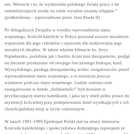
ran. Wreszcie i to, że wydarzenia polskiego świata pracy z lat
osiemdziesiątych nosiły na sobie wyraźne znamię religijne.”
(podkreślenia – wprowadzone przez Jana Pawła II)
Po delegalizacji Związku w wyniku wprowadzenia stanu
wojennego, Kościół katolicki w Polsce pozostał zawsze moralnym
wsparciem dla jego członków i oparciem dla realizowania jego
moralnych ideałów. W takim właśnie klimacie ks. Jerzy
Popiełuszko, podobnie jak i bardzo liczni inni duszpasterze, podjął
na zlecenie przekazane od swojego ówczesnego biskupa, kard.
Wyszyńskiego, posługę duszpasterską wobec związkowców przed
wprowadzeniem stanu wojennego, a w szerszym jeszcze
wymiarze podczas stanu wojennego. Ludzie autentycznie
zaangażowani w dzieło „Solidarności” byli bowiem w
przytłaczającej mierze katolikami, i jako tacy mieli pełne prawo do
asystencji kościelnej przy podejmowaniu dzieł wynikających z ich
chrześcijańskiej misji w życiu codziennym.
W latach 1981-1989 Episkopat Polski stał na straży interesów
Kościoła katolickiego i społeczeństwa dotkniętego represjami ze