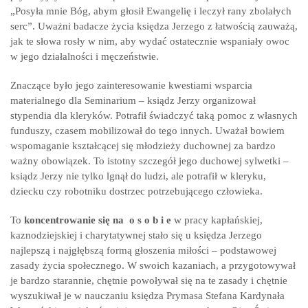
„Posyła mnie Bóg, abym głosił Ewangelię i leczył rany zbolałych
serc”. Uważni badacze życia księdza Jerzego z łatwością zauważą,
jak te słowa rosły w nim, aby wydać ostatecznie wspaniały owoc
w jego działalności i męczeństwie.
Znaczące było jego zainteresowanie kwestiami wsparcia
materialnego dla Seminarium – ksiądz Jerzy organizował
stypendia dla kleryków. Potrafił świadczyć taką pomoc z własnych
funduszy, czasem mobilizował do tego innych. Uważał bowiem
wspomaganie kształcącej się młodzieży duchownej za bardzo
ważny obowiązek. To istotny szczegół jego duchowej sylwetki –
ksiądz Jerzy nie tylko lgnął do ludzi, ale potrafił w kleryku,
dziecku czy robotniku dostrzec potrzebującego człowieka.
To
koncentrowanie się na o s o b i e
w pracy kapłańskiej,
kaznodziejskiej i charytatywnej stało się u księdza Jerzego
najlepszą i najgłębszą formą głoszenia miłości – podstawowej
zasady życia społecznego. W swoich kazaniach, a przygotowywał
je bardzo starannie, chętnie powoływał się na te zasady i chętnie
wyszukiwał je w nauczaniu księdza Prymasa Stefana Kardynała