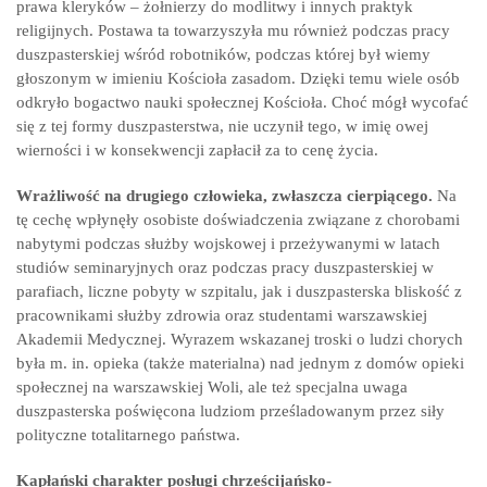
prawa kleryków – żołnierzy do modlitwy i innych praktyk
religijnych. Postawa ta towarzyszyła mu również podczas pracy
duszpasterskiej wśród robotników, podczas której był wiemy
głoszonym w imieniu Kościoła zasadom. Dzięki temu wiele osób
odkryło bogactwo nauki społecznej Kościoła. Choć mógł wycofać
się z tej formy duszpasterstwa, nie uczynił tego, w imię owej
wierności i w konsekwencji zapłacił za to cenę życia.
Wrażliwość na drugiego człowieka, zwłaszcza cierpiącego.
Na
tę cechę wpłynęły osobiste doświadczenia związane z chorobami
nabytymi podczas służby wojskowej i przeżywanymi w latach
studiów seminaryjnych oraz podczas pracy duszpasterskiej w
parafiach, liczne pobyty w szpitalu, jak i duszpasterska bliskość z
pracownikami służby zdrowia oraz studentami warszawskiej
Akademii Medycznej. Wyrazem wskazanej troski o ludzi chorych
była m. in. opieka (także materialna) nad jednym z domów opieki
społecznej na warszawskiej Woli, ale też specjalna uwaga
duszpasterska poświęcona ludziom prześladowanym przez siły
polityczne totalitarnego państwa.
Kapłański charakter posługi chrześcijańsko-