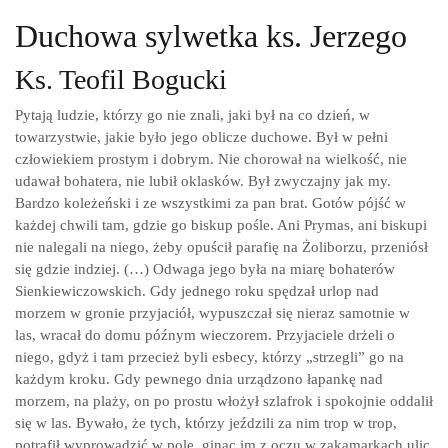
Duchowa sylwetka ks. Jerzego
Ks. Teofil Bogucki
Pytają ludzie, którzy go nie znali, jaki był na co dzień, w
towarzystwie, jakie było jego oblicze duchowe. Był w pełni
człowiekiem prostym i dobrym. Nie chorował na wielkość, nie
udawał bohatera, nie lubił oklasków. Był zwyczajny jak my.
Bardzo koleżeński i ze wszystkimi za pan brat. Gotów pójść w
każdej chwili tam, gdzie go biskup pośle. Ani Prymas, ani biskupi
nie nalegali na niego, żeby opuścił parafię na Żoliborzu, przeniósł
się gdzie indziej. (…) Odwaga jego była na miarę bohaterów
Sienkiewiczowskich. Gdy jednego roku spędzał urlop nad
morzem w gronie przyjaciół, wypuszczał się nieraz samotnie w
las, wracał do domu późnym wieczorem. Przyjaciele drżeli o
niego, gdyż i tam przecież byli esbecy, którzy „strzegli” go na
każdym kroku. Gdy pewnego dnia urządzono łapankę nad
morzem, na plaży, on po prostu włożył szlafrok i spokojnie oddalił
się w las. Bywało, że tych, którzy jeździli za nim trop w trop,
potrafił wyprowadzić w pole, ginąc im z oczu w zakamarkach ulic