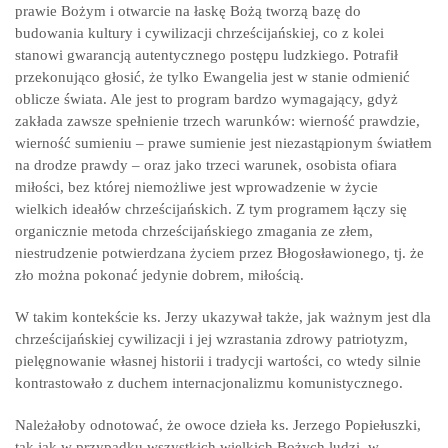
prawie Bożym i otwarcie na łaskę Bożą tworzą bazę do
budowania kultury i cywilizacji chrześcijańskiej, co z kolei
stanowi gwarancją autentycznego postępu ludzkiego. Potrafił
przekonująco głosić, że tylko Ewangelia jest w stanie odmienić
oblicze świata. Ale jest to program bardzo wymagający, gdyż
zakłada zawsze spełnienie trzech warunków: wierność prawdzie,
wierność sumieniu – prawe sumienie jest niezastąpionym światłem
na drodze prawdy – oraz jako trzeci warunek, osobista ofiara
miłości, bez której niemożliwe jest wprowadzenie w życie
wielkich ideałów chrześcijańskich. Z tym programem łączy się
organicznie metoda chrześcijańskiego zmagania ze złem,
niestrudzenie potwierdzana życiem przez Błogosławionego, tj. że
zło można pokonać jedynie dobrem, miłością.
W takim kontekście ks. Jerzy ukazywał także, jak ważnym jest dla
chrześcijańskiej cywilizacji i jej wzrastania zdrowy patriotyzm,
pielęgnowanie własnej historii i tradycji wartości, co wtedy silnie
kontrastowało z duchem internacjonalizmu komunistycznego.
Należałoby odnotować, że owoce dzieła ks. Jerzego Popiełuszki,
tak jak w przypadku wszystkich wielkich Bożych ludzi, w