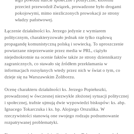
tego powodu starcie społeczne i polityczne, któremu
przecież przewodził Związek, prowadzone było drogami
pokojowymi, mimo niezliczonych prowokacji ze strony
władzy państwowej.
Łączenie działalności ks. Jerzego jedynie z wymiarem
politycznym, charakteryzowało jednak nie tylko rządową
propagandę komunistyczną polską i sowiecką. To uproszczenie
powtarzane nieprzerwanie przez media w PRL, ciążyło
niejednokrotnie na ocenie faktów także ze strony dziennikarzy
zagranicznych, co stawało się źródłem przekłamania w
informacjach rozsyłanych wtedy przez nich w świat o tym, co
dzieje się na Warszawskim Żoliborzu.
Ocenę charakteru działalności ks. Jerzego Popiełuszki,
prowadzonej w ówczesnej niezwykle złożonej sytuacji politycznej
i społecznej, trafnie ujmują dwie wypowiedzi biskupów: ks. abp.
Ignacego Tokarczuka i ks. bp. Alojzego Orszulika. W
rzeczywistości stanowią one swojego rodzaju podsumowanie
rozpatrywanej problematyki.