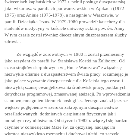
święceniach kapłańskich w 1972 r. pełnił posługę duszpasterską
jako wikariusz w parafiach podwarszawskich w Ząbkach (1972-
1975) oraz Aninie (1975-1978), a następnie w Warszawie, w
parafii Dzieciątka Jezus. W 1979-1980 prowadził katechezy dla
studentów medycyny w kościele uniwersyteckim p.w. św. Anny.
W tym czasie został również diecezjalnym duszpasterzem służby
zdrowia.
Ze względów zdrowotnych w 1980 r. został przeniesiony
jako rezydent do parafii św. Stanisława Kostki na Żoliborzu. Od
czasu strajków sierpniowych w „Hucie Warszawa” związał się
niezwykle ofiarnie z duszpasterstwem świata pracy, rozumiejąc je
jako palące wyzwanie duszpasterskie dla Kościoła tego czasu i
niezwykłą szansę ewangelizowania środowisk pracy, poddanych
dotychczas programowej, zmasowanej ateizacji. Po wprowadzeniu
stanu wojennego ten kierunek posługi ks. Jerzego znalazł jeszcze
większe pogłębienie w szeroko zakrojonym duszpasterstwie
prześladowanych, dotkniętych cierpieniem fizycznym jak i
moralnym czy ubóstwem. Od stycznia 1982 r. włączył się bardzo
czynnie w comiesięczne Msze św. za ojczyznę, nadając im
wkrótce niezwykłego rozmachu i duchowej głębi, co zaczęło