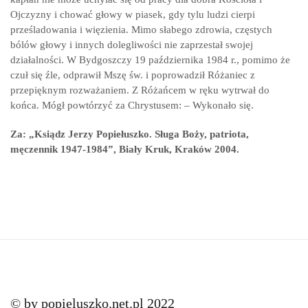
Ojczyzny i chować głowy w piasek, gdy tylu ludzi cierpi
prześladowania i więzienia. Mimo słabego zdrowia, częstych
bólów głowy i innych dolegliwości nie zaprzestał swojej
działalności. W Bydgoszczy 19 października 1984 r., pomimo że
czuł się źle, odprawił Mszę św. i poprowadził Różaniec z
przepięknym rozważaniem. Z Różańcem w ręku wytrwał do
końca. Mógł powtórzyć za Chrystusem: – Wykonało się.
Za: „Ksiądz Jerzy Popiełuszko. Sługa Boży, patriota,
męczennik 1947-1984”, Biały Kruk, Kraków 2004.
© by popieluszko.net.pl 2022