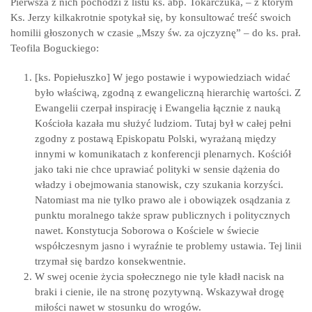
Pierwsza z nich pochodzi z listu ks. abp. Tokarczuka, – z którym
Ks. Jerzy kilkakrotnie spotykał się, by konsultować treść swoich
homilii głoszonych w czasie „Mszy św. za ojczyznę” – do ks. prał.
Teofila Boguckiego:
[ks. Popiełuszko] W jego postawie i wypowiedziach widać
było właściwą, zgodną z ewangeliczną hierarchię wartości. Z
Ewangelii czerpał inspirację i Ewangelia łącznie z nauką
Kościoła kazała mu służyć ludziom. Tutaj był w całej pełni
zgodny z postawą Episkopatu Polski, wyrażaną między
innymi w komunikatach z konferencji plenarnych. Kościół
jako taki nie chce uprawiać polityki w sensie dążenia do
władzy i obejmowania stanowisk, czy szukania korzyści.
Natomiast ma nie tylko prawo ale i obowiązek osądzania z
punktu moralnego także spraw publicznych i politycznych
nawet. Konstytucja Soborowa o Kościele w świecie
współczesnym jasno i wyraźnie te problemy ustawia. Tej linii
trzymał się bardzo konsekwentnie.
W swej ocenie życia społecznego nie tyle kładł nacisk na
braki i cienie, ile na stronę pozytywną. Wskazywał drogę
miłości nawet w stosunku do wrogów.