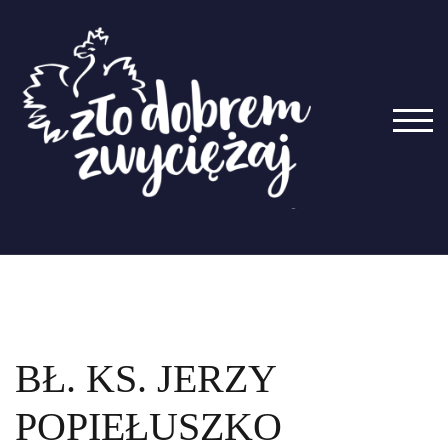
Skip
to
content
TOG
BŁ. KS. JERZY
POPIEŁUSZKO