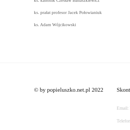
ks. kanonik Czesław Banaszkiewicz
ks. prałat profesor Jacek Połowianiuk
ks. Adam Wójcikowski
© by popieluszko.net.pl 2022
Skont
Email:
Telefon