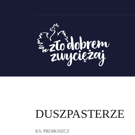
Skip
to
content
DUSZPASTERZE
KS. PROBOSZCZ