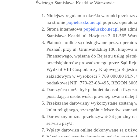
Świętego Stanisława Kostki w Warszawie
Niniejszy regulamin określa warunki przekaz
na stronie
popieluszko.net.pl
poprzez operatora
Strona internetowa
popieluszko.net.pl
jest adm
Stanisława Kostki, ul. Hozjusza 2, 01-565 War
Płatności online są obsługiwane przez operato
Poznań, przy ul. Grunwaldzkiej 186, krajowa 
Finansowego, wpisana do Rejestru usług płatn
przedsiębiorców prowadzonego przez Sąd Rej
Wydział VIII Gospodarczy Krajowego Rejest
zakładowym w wysokości 7 789 000,00 PLN, w 
podatkowej NIP: 779-23-08-495, REGON 300
Darczyńcą może być pełnoletnia osoba fizyczn
posiadająca osobowości prawnej, zwana dalej 
Przekazane darowizny wykorzystane zostaną wył
kultu religijnego, szczególnie Msze św. zama
Darowizny można przekazywać 24 godziny na d
serwisu payU.
Wpłaty darowizn online dokonywane są z użyc
W celu przekazania darowizny należy na stron