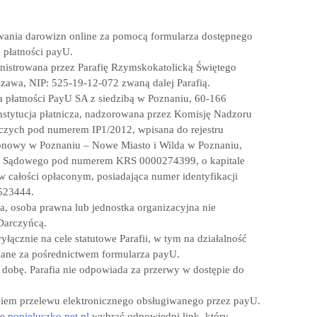
ywania darowizn online za pomocą formularza dostępnego
 płatności payU.
inistrowana przez Parafię Rzymskokatolicką Świętego
szawa, NIP: 525-19-12-072 zwaną dalej Parafią.
ra płatności PayU SA z siedzibą w Poznaniu, 60-166
instytucja płatnicza, nadzorowana przez Komisję Nadzoru
iczych pod numerem IP1/2012, wpisana do rejestru
onowy w Poznaniu – Nowe Miasto i Wilda w Poznaniu,
ru Sądowego pod numerem KRS 0000274399, o kapitale
całości opłaconym, posiadająca numer identyfikacji
523444.
a, osoba prawna lub jednostka organizacyjna nie
Darczyńcą.
ącznie na cele statutowe Parafii, w tym na działalność
wiane za pośrednictwem formularza payU.
obę. Parafia nie odpowiada za przerwy w dostępie do
iem przelewu elektronicznego obsługiwanego przez payU.
ie
popieluszko.net.pl
wybrać odpowiedni link, który