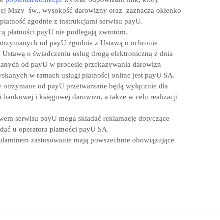
nej Mszy św,, wysokość darowizny oraz zaznacza okienko
e płatność zgodnie z instrukcjami serwisu payU.
 płatności payU nie podlegają zwrotom.
otrzymanych od payU zgodnie z Ustawą o ochronie
 Ustawą o świadczeniu usług drogą elektroniczną z dnia
skanych od payU w procesie przekazywania darowizn
zyskanych w ramach usługi płatności online jest payU SA.
w otrzymane od payU przetwarzane będą wyłącznie dla
 bankowej i księgowej darowizn, a także w celu realizacji
twem serwisu payU mogą składać reklamację dotyczące
dać u operatora płatności payU SA.
ulaminem zastosowanie mają powszechnie obowiązujące