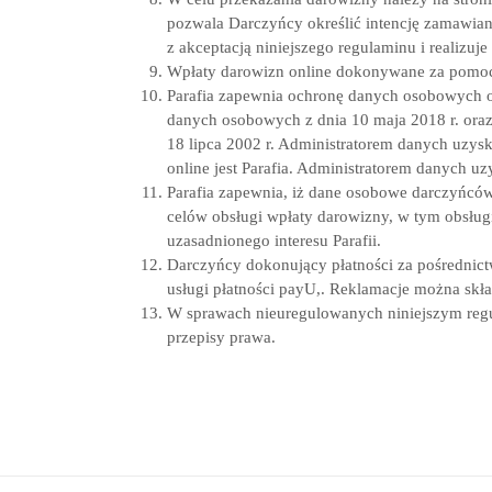
pozwala Darczyńcy określić intencję zamawia
z akceptacją niniejszego regulaminu i realizuj
Wpłaty darowizn online dokonywane za pomocą
Parafia zapewnia ochronę danych osobowych 
danych osobowych z dnia 10 maja 2018 r. oraz
18 lipca 2002 r. Administratorem danych uzy
online jest Parafia. Administratorem danych u
Parafia zapewnia, iż dane osobowe darczyńcó
celów obsługi wpłaty darowizny, w tym obsługi
uzasadnionego interesu Parafii.
Darczyńcy dokonujący płatności za pośrednic
usługi płatności payU,. Reklamacje można skła
W sprawach nieuregulowanych niniejszym reg
przepisy prawa.