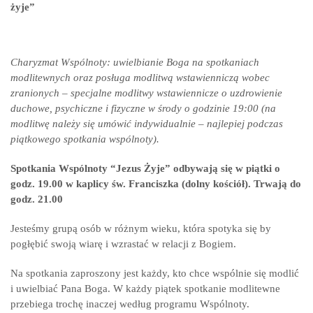
żyje”
Charyzmat Wspólnoty: uwielbianie Boga na spotkaniach
modlitewnych oraz posługa modlitwą wstawienniczą wobec
zranionych – specjalne modlitwy wstawiennicze o uzdrowienie
duchowe, psychiczne i fizyczne w środy o godzinie 19:00 (na
modlitwę należy się umówić indywidualnie – najlepiej podczas
piątkowego spotkania wspólnoty).
Spotkania Wspólnoty “Jezus Żyje” odbywają się w piątki o
godz. 19.00 w kaplicy św. Franciszka (dolny kościół). Trwają do
godz. 21.00
Jesteśmy grupą osób w różnym wieku, która spotyka się by
pogłębić swoją wiarę i wzrastać w relacji z Bogiem.
Na spotkania zaproszony jest każdy, kto chce wspólnie się modlić
i uwielbiać Pana Boga. W każdy piątek spotkanie modlitewne
przebiega trochę inaczej według programu Wspólnoty.